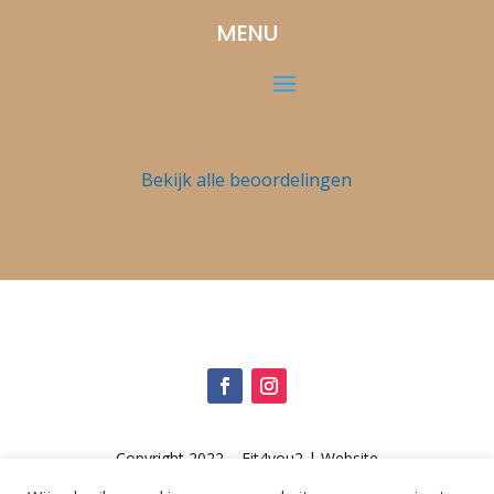
MENU
Bekijk alle beoordelingen
Copyright 2022 – Fit4you2 | Website
door
Imagonline
|
Algemene voorwaarden
|