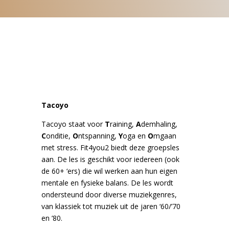
Tacoyo
Tacoyo staat voor
T
raining,
A
demhaling,
C
onditie,
O
ntspanning,
Y
oga en
O
mgaan
met stress. Fit4you2 biedt deze groepsles
aan. De les is geschikt voor iedereen (ook
de 60+ ‘ers) die wil werken aan hun eigen
mentale en fysieke balans. De les wordt
ondersteund door diverse muziekgenres,
van klassiek tot muziek uit de jaren ‘60/’70
en ’80.